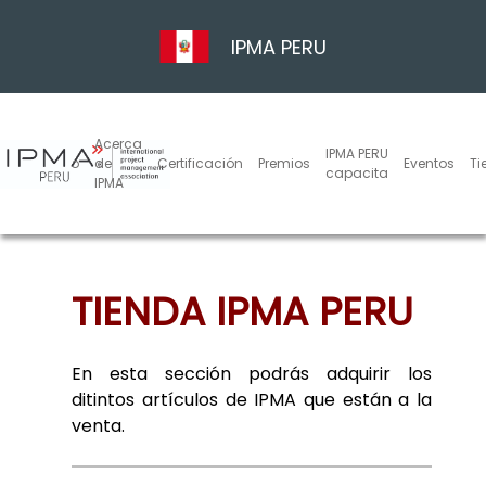
IPMA PERU
Acerca
IPMA PERU
Inicio
de
Certificación
Premios
Eventos
Ti
capacita
IPMA
TIENDA IPMA PERU
En esta sección podrás adquirir los
ditintos artículos de IPMA que están a la
venta.